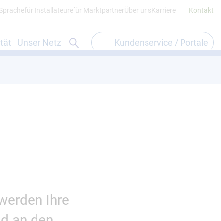
 Sprache
für Installateure
für Marktpartner
Über uns
Karriere
Kontakt
Suchformular öffnen
tät
Unser Netz
Kundenservice / Portale
werden Ihre
nd an den