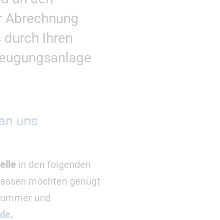
er Abrechnung
 durch Ihren
rzeugungsanlage
 an uns
telle
in den folgenden
erfassen möchten genügt
rnummer und
.de
.