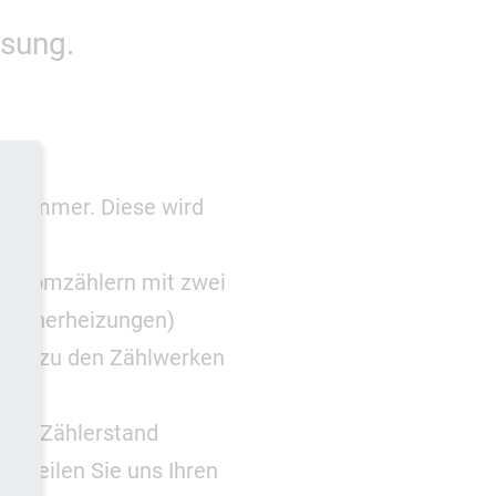
esung.
ernummer. Diese wird
 Stromzählern mit zwei
peicherheizungen)
ionen zu den Zählwerken
hren Zählerstand
er teilen Sie uns Ihren