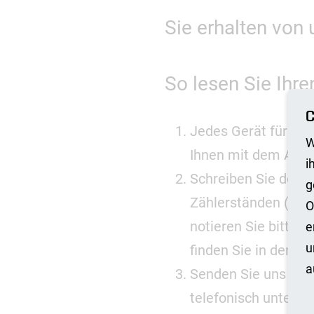
Sie erhalten von
So lesen Sie Ihre
C
Jedes Gerät für St
W
Ihnen mit dem Ables
i
Schreiben Sie dort 
g
Zählerständen (Dop
O
notieren Sie bitte 
e
u
finden Sie in den
hä
a
Senden Sie uns das 
telefonisch unter d