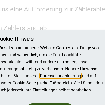
 uns eine Aufforderung zur Zählerabl
n Zählerstand ab:
ookie-Hinweis
rom, Gas, Wärme und Wasser hat eine eigene Zähl
ir setzen auf unserer Website Cookies ein. Einige von
ekärtchen mitgeteilt.
hnen sind wesentlich, um die Funktionalität zu
den Zählerstand mit der Nachkommastelle auf. Bei
ewährleisten, während andere uns helfen, unser
peltarifzähler z.B. für Wärmepumpen oder Nachts
nlineangebot stetig zu verbessern. Nähere Hinweise
beide Zählerstände (HT und NT). Weitere Informat
rhalten Sie in unserer
Datenschutzerklärung
und auf
nserer
Cookie-Seite
(siehe Fußbereich). Sie können dort
ufig gestellten Fragen
.
uch jederzeit Ihre Einstellungen selbst bearbeiten.
Ablesekärtchen zurück oder übermitteln Sie uns I
er Rufnummer, die auf der Ablesekärtchen steht. Od