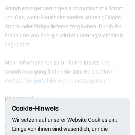
Grundversorger versorgen automatisch mit Strom
und Gas, wenn Haushaltskunden keinen gültigen
Strom- oder Erdgasliefervertrag haben. Durch die
Entnahme von Energie wird ein Vertragsverhältnis
begründet.
Mehr Informationen zum Thema Ersatz- und
Grundversorgung finden Sie zum Beispiel im
Verbraucherportal der Bundesnetzagentur
.
Hintergrund:
Betreiber von
Cookie-Hinweis
'Energieversorgungsnetzen der allgemeinen
Versorgung'
(Strom- und Gasnetze) müssen alle drei
Wir setzen auf unserer Website Cookies ein.
Jahre festlegen, welches
Einige von ihnen sind wesentlich, um die
Energieversorgungsunternehmen in ihrem