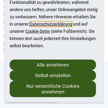
Funktionalität zu gewährleisten, während
Netzgebiet die meisten Haushaltskundinnen und -
andere uns helfen, unser Onlineangebot stetig
kunden beliefert und damit der Grundversorger ist.
zu verbessern. Nähere Hinweise erhalten Sie
Die nächste Feststellung des Grundversorgers
in unserer
Datenschutzerklärung
und auf
erfolgt zum 1. Juli 2027.
unserer
Cookie-Seite
(siehe Fußbereich). Sie
Geregelt ist das im Energiewirtschaftsgesetz (EnWG,
können dort auch jederzeit Ihre Einstellungen
§ 36 Abs. 2). Wer Haushaltskunde ist, beschreibt § 3
selbst bearbeiten.
Nr. 22 EnWG.
Alle annehmen
Selbst einstellen
Nur wesentliche Cookies
annehmen
Netzbetreiber für das Strom- und
Erdgasnetz im Bonner Stadtgebiet