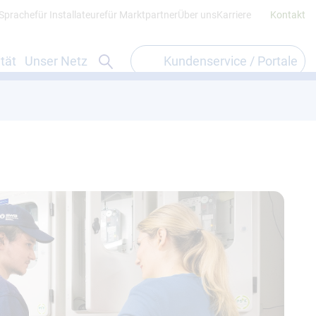
 Sprache
für Installateure
für Marktpartner
Über uns
Karriere
Kontakt
Suchformular öffnen
tät
Unser Netz
Kundenservice / Portale