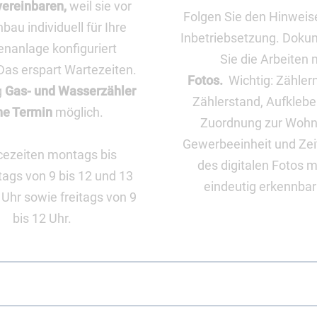
vereinbaren,
weil sie vor
Folgen Sie den Hinweise
bau individuell für Ihre
Inbetriebsetzung. Doku
nanlage konfiguriert
Sie die Arbeiten 
Das erspart Wartezeiten.
Fotos.
Wichtig: Zähle
g
Gas- und Wasserzähler
Zählerstand, Aufklebe
ne Termin
möglich.
Zuordnung zur Wohn
Gewerbeeinheit und Ze
cezeiten montags bis
des digitalen Fotos 
ags von 9 bis 12 und 13
eindeutig erkennbar
 Uhr sowie freitags von 9
bis 12 Uhr.