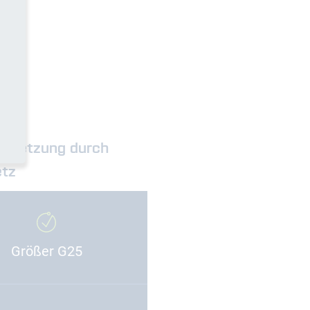
iebsetzung durch
tz
Größer G25