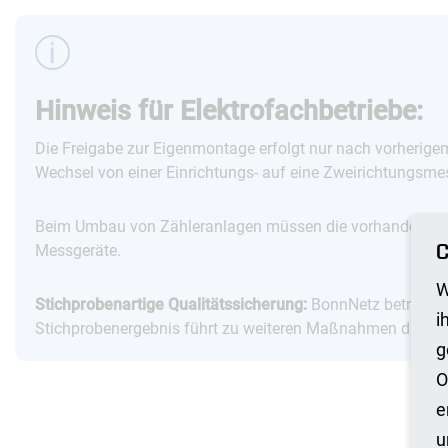
Hinweis für Elektrofachbetriebe:
Die Freigabe zur Eigenmontage erfolgt nur nach vorherige
Wechsel von einer Einrichtungs- auf eine Zweirichtungsme
Beim Umbau von Zähleranlagen müssen die vorhandenen Me
C
Messgeräte.
W
Stichprobenartige Qualitätssicherung:
BonnNetz betreibt e
i
Stichprobenergebnis führt zu weiteren Maßnahmen durch d
g
O
e
u