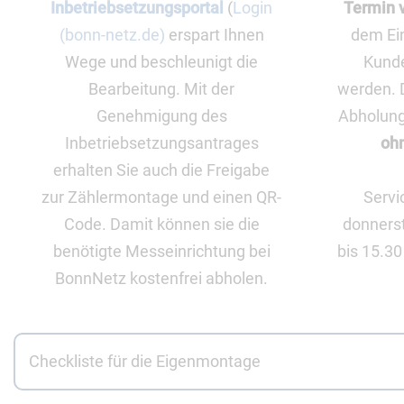
Inbetriebsetzungsportal
(
Login
Termin 
(bonn-netz.de)
erspart Ihnen
dem Ein
Wege und beschleunigt die
Kunde
Bearbeitung. Mit der
werden. 
Genehmigung des
Abholun
Inbetriebsetzungsantrages
oh
erhalten Sie auch die Freigabe
zur Zählermontage und einen QR-
Servi
Code. Damit können sie die
donnerst
benötigte Messeinrichtung bei
bis 15.30
BonnNetz kostenfrei abholen.
Checkliste für die Eigenmontage