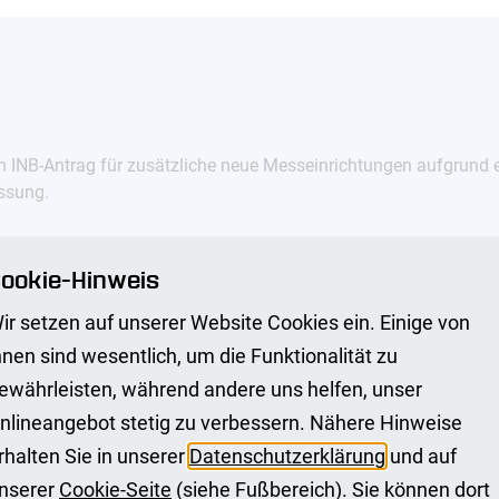
m INB-Antrag für zusätzliche neue Messeinrichtungen aufgrund e
ssung.
ssgeräte in die neue Anlage übernommen werden. In diesen Fä
ookie-Hinweis
ir setzen auf unserer Website Cookies ein. Einige von
ine Qualitätssicherung und behält sich vor, stichprobenartig die
hnen sind wesentlich, um die Funktionalität zu
en Netzbetreiber.
ewährleisten, während andere uns helfen, unser
nlineangebot stetig zu verbessern. Nähere Hinweise
rhalten Sie in unserer
Datenschutzerklärung
und auf
nserer
Cookie-Seite
(siehe Fußbereich). Sie können dort