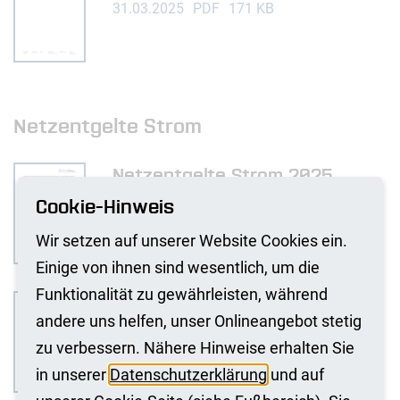
31.03.2025
PDF
171 KB
Netzentgelte Strom
Netzentgelte Strom 2025
Cookie-Hinweis
05.01.2026
PDF
236 KB
Wir setzen auf unserer Website Cookies ein.
Einige von ihnen sind wesentlich, um die
Funktionalität zu gewährleisten, während
Preisblatt verbindlich Strom
andere uns helfen, unser Onlineangebot stetig
2024
zu verbessern. Nähere Hinweise erhalten Sie
31.03.2025
PDF
174 KB
in unserer
Datenschutzerklärung
und auf