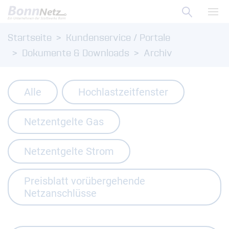
Suche ö
Zum Menü
Haup
Startseite
Kundenservice / Portale
Zum Inhalt
Dokumente & Downloads
Archiv
Alle
Hochlastzeitfenster
Netzentgelte Gas
Netzentgelte Strom
Preisblatt vorübergehende
Netzanschlüsse