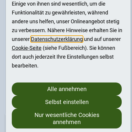
Zählen
Einige von ihnen sind wesentlich, um die
Funktionalität zu gewährleisten, während
andere uns helfen, unser Onlineangebot stetig
Smart Meter – das müssen Sie wissen
zu verbessern. Nähere Hinweise erhalten Sie in
unserer
Datenschutzerklärung
und auf unserer
Informationen zum Messstellenbetrieb
Cookie-Seite
(siehe Fußbereich). Sie können
dort auch jederzeit Ihre Einstellungen selbst
Zähler verstehen / PIN-Vergabe
bearbeiten.
Zählerablesung – so geht’s
Alle annehmen
Alles zum Thema Messstellenbetrieb
Selbst einstellen
Nur wesentliche Cookies
annehmen