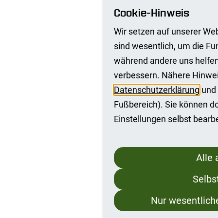
Cookie-Hinweis
Wir setzen auf unserer Web
sind wesentlich, um die Fun
während andere uns helfen
verbessern. Nähere Hinweis
Datenschutzerklärung
und 
Fußbereich). Sie können dor
Einstellungen selbst bearb
Alle
Selbs
Nur wesentlic