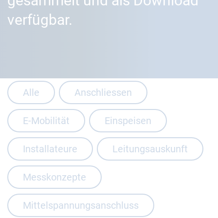
gesammelt und als Download
verfügbar.
Alle
Anschliessen
E-Mobilität
Einspeisen
Installateure
Leitungsauskunft
Messkonzepte
Mittelspannungsanschluss