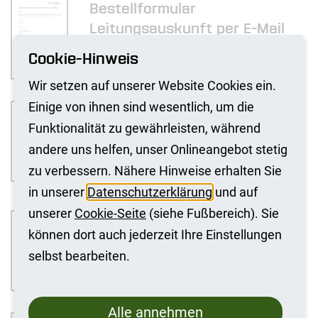
Bestellformular
Leitungsauskunft per E-Mail
Cookie-Hinweis
03.09.2025
PDF
1 MB
Wir setzen auf unserer Website Cookies ein.
Einige von ihnen sind wesentlich, um die
Bestellformular
Funktionalität zu gewährleisten, während
Leitungsauskunft zu Abholung
& Postversand
andere uns helfen, unser Onlineangebot stetig
zu verbessern. Nähere Hinweise erhalten Sie
03.09.2025
PDF
1 MB
in unserer
Datenschutzerklärung
und auf
unserer
Cookie-Seite
(siehe Fußbereich). Sie
Formular Bestellung von
können dort auch jederzeit Ihre Einstellungen
vektoriellen Daten
selbst bearbeiten.
03.09.2025
PDF
381 KB
Alle annehmen