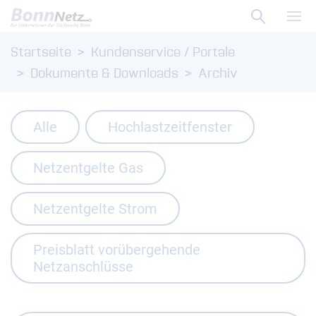
Suche ö
Zum Menü
Haup
Startseite
Kundenservice / Portale
Zum Inhalt
Dokumente & Downloads
Archiv
Alle
Hochlastzeitfenster
Netzentgelte Gas
Netzentgelte Strom
Preisblatt vorübergehende
Netzanschlüsse