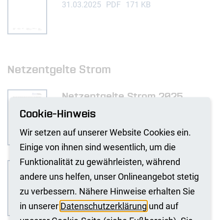
31.03.2025
PDF
171 KB
Netzentgelte Strom
Netzentgelte Strom 2025
Cookie-Hinweis
05.01.2026
PDF
236 KB
Wir setzen auf unserer Website Cookies ein.
Einige von ihnen sind wesentlich, um die
Funktionalität zu gewährleisten, während
Preisblatt verbindlich Strom
andere uns helfen, unser Onlineangebot stetig
2024
zu verbessern. Nähere Hinweise erhalten Sie
31.03.2025
PDF
174 KB
in unserer
Datenschutzerklärung
und auf